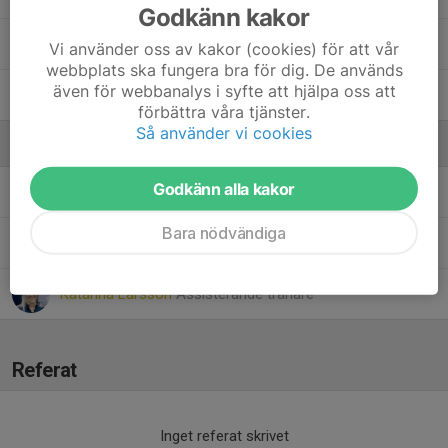
Godkänn kakor
19. Mio Roos
Vi använder oss av kakor (cookies) för att vår
webbplats ska fungera bra för dig. De används
även för webbanalys i syfte att hjälpa oss att
22. Fred Redin
förbättra våra tjänster.
Så använder vi cookies
Ledare
Godkänn alla kakor
Dennis Hoffmann
Tränare
Bara nödvändiga
Johan Lund
Tränare
Katarina Larsson
Assisterande tränare
Referat
Inget referat skrivet