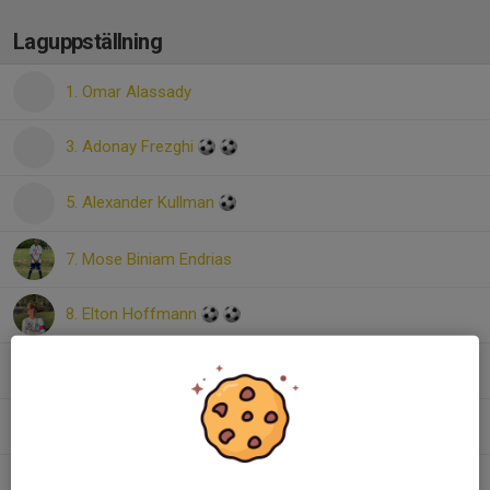
Laguppställning
1. Omar Alassady
3. Adonay Frezghi
5. Alexander Kullman
7. Mose Biniam Endrias
8. Elton Hoffmann
9. Emil Humla
14. Ahmed Awes
15. Jim Lund