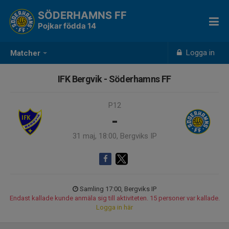
SÖDERHAMNS FF
Pojkar födda 14
Logga in
Matcher
IFK Bergvik - Söderhamns FF
P12
-
31 maj, 18:00, Bergviks IP
Samling 17:00, Bergviks IP
Endast kallade kunde anmäla sig till aktiviteten. 15 personer var kallade.
Logga in här