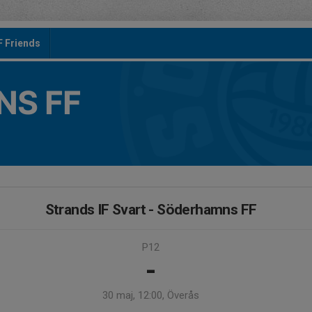
F Friends
S FF
Strands IF Svart - Söderhamns FF
P12
-
30 maj, 12:00, Överås