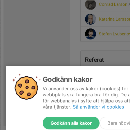
Conrad Larson
Katarina Larss
Stefan Lyuben
Referat
Godkänn kakor
Vi använder oss av kakor (cookies) för 
webbplats ska fungera bra för dig. De
för webbanalys i syfte att hjälpa oss at
våra tjänster.
Så använder vi cookies
Godkänn alla kakor
Bara nödv