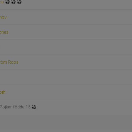
ann
enov
onas
d
tröm Roos
oth
 Pojkar födda 15