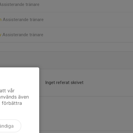
Assisterande tränare
on
Assisterande tränare
ov
Assisterande tränare
Inget referat skrivet
att vår
 används även
t förbättra
ändiga