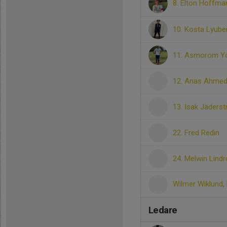
8. Elton Hoffm
10. Kosta Lyub
11. Asmorom Y
12. Anas Ahme
13. Isak Jäders
22. Fred Redin
24. Melwin Lindr
Wilmer Wiklund
,
Ledare