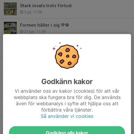
Stark insats trots förlust
5 jul, 17:06
Formen håller i sig 💙⚽
27 jun, 11:39
Ändrad träningstid – tisdag
22 jun, 12:13
Träningen inställd torsdag
17 jun, 23:31
Godkänn kakor
Hudik Cup - sista dagen
14 jun, 16:05
Vi använder oss av kakor (cookies) för att vår
webbplats ska fungera bra för dig. De används
Hudik Cup fortsätter
även för webbanalys i syfte att hjälpa oss att
förbättra våra tjänster.
13 jun, 22:16
Så använder vi cookies
Hudik Cup är igång
12 jun, 22:23
Godkänn alla kakor