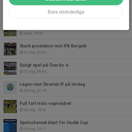
Hudik Cup 2026 – lagen och information
Bara nödvändiga
11 jun, 09:49
Stark insats trots tunna trupper
6 jun, 16:54
Stark prestation mot IFK Bergvik
31 maj, 20:41
Soligt spel på Överås ☀️
31 maj, 09:35
Lagen mot Strands IF på lördag
28 maj, 22:19
Full fart trots regnvädret
26 maj, 18:52
Spelschemat klart för Hudik Cup
25 maj, 19:11