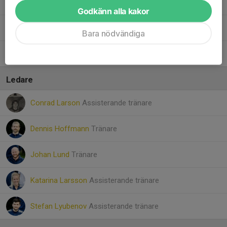
21. Valter Larson
Godkänn alla kakor
24. Melwin Lindroth
Bara nödvändiga
26. Liam Johansson
Ledare
Conrad Larson
Assisterande tränare
Dennis Hoffmann
Tränare
Johan Lund
Tränare
Katarina Larsson
Assisterande tränare
Stefan Lyubenov
Assisterande tränare