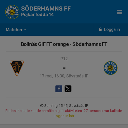
SÖDERHAMNS FF
Pojkar födda 14
Logga in
Matcher
Bollnäs GIF FF orange - Söderhamns FF
P12
-
17 maj, 16:30, Sävstaås IP
Samling 15:45, Sävstaås IP
Endast kallade kunde anmäla sig till aktiviteten. 27 personer var kallade.
Logga in här