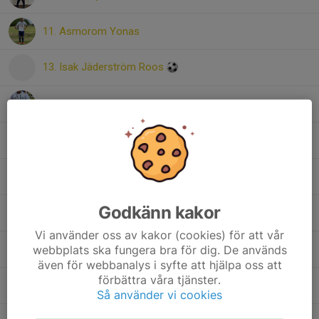
11. Asmorom Yonas
13. Isak Jäderström Roos
14. Ahmed Awes
15. Jim Lund
16. Rai Robiel
Godkänn kakor
17. Edwin Sahlén-Åkerlund
Vi använder oss av kakor (cookies) för att vår
webbplats ska fungera bra för dig. De används
19. Mio Roos
även för webbanalys i syfte att hjälpa oss att
förbättra våra tjänster.
20. Ebbe Lund
Så använder vi cookies