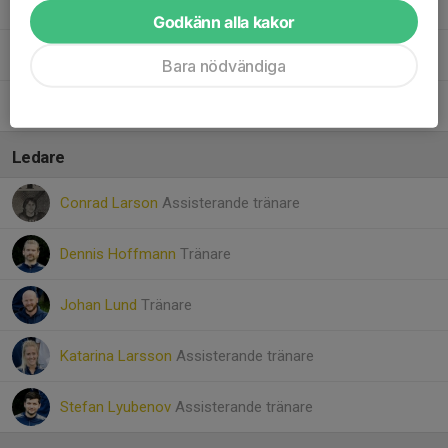
21. Valter Larson
Godkänn alla kakor
24. Melwin Lindroth
Bara nödvändiga
26. Liam Johansson
Ledare
Conrad Larson
Assisterande tränare
Dennis Hoffmann
Tränare
Johan Lund
Tränare
Katarina Larsson
Assisterande tränare
Stefan Lyubenov
Assisterande tränare