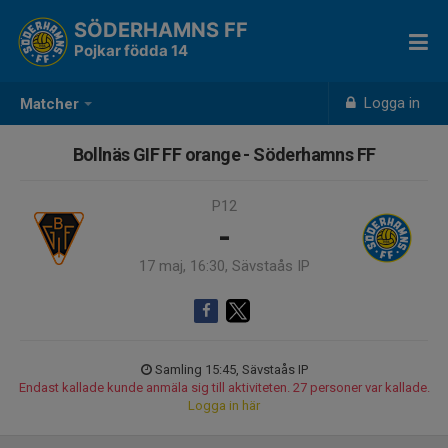
SÖDERHAMNS FF
Pojkar födda 14
Logga in
Matcher
Bollnäs GIF FF orange - Söderhamns FF
P12
-
17 maj, 16:30, Sävstaås IP
Samling 15:45, Sävstaås IP
Endast kallade kunde anmäla sig till aktiviteten. 27 personer var kallade.
Logga in här