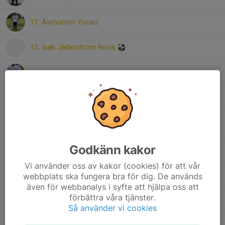
11. Asmorom Yonas
13. Isak Jäderström Roos
14. Ahmed Awes
15. Jim Lund
16. Rai Robiel
Godkänn kakor
17. Edwin Sahlén-Åkerlund
Vi använder oss av kakor (cookies) för att vår
webbplats ska fungera bra för dig. De används
19. Mio Roos
även för webbanalys i syfte att hjälpa oss att
förbättra våra tjänster.
20. Ebbe Lund
Så använder vi cookies