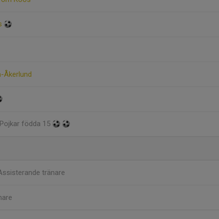
s
n-Åkerlund
 Pojkar födda 15
Assisterande tränare
nare