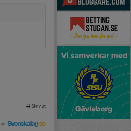
Skriv ut
 av