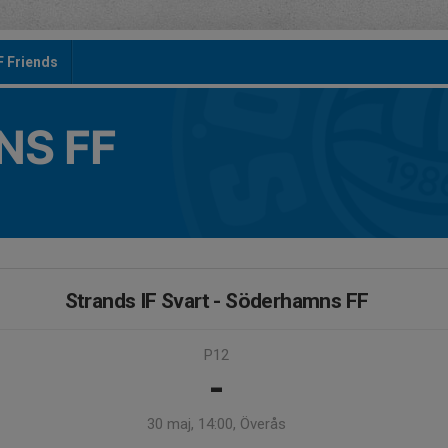
F Friends
S FF
Strands IF Svart - Söderhamns FF
P12
-
30 maj, 14:00, Överås