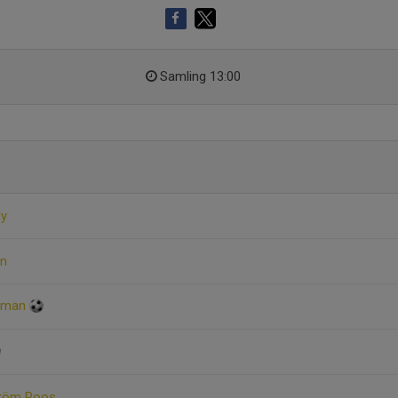
Samling 13:00
dy
on
llman
tröm Roos