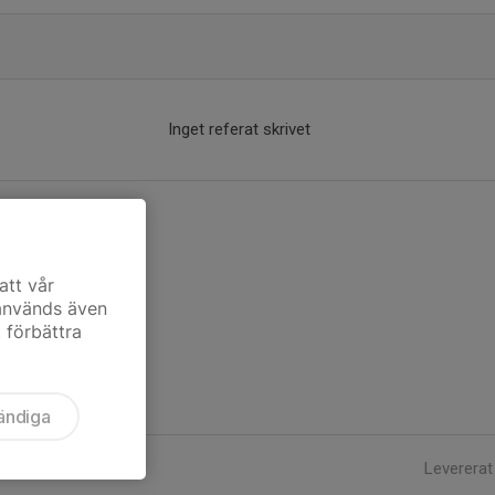
Inget referat skrivet
att vår
 används även
t förbättra
ändiga
Levererat