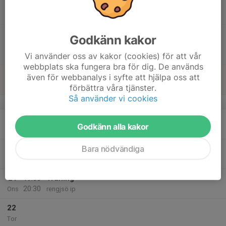
14:30
Lör
Futsal P-klass 2 (2010)
Träffen Sporthall Futsal
15:30
Match mot IK Sätra
Godkänn kakor
16:30
Futsal P-klass 2 (2010)
Vi använder oss av kakor (cookies) för att vår
Träffen Sporthall Futsal
webbplats ska fungera bra för dig. De används
18
även för webbanalys i syfte att hjälpa oss att
Sön
förbättra våra tjänster.
Så använder vi cookies
v.4
19
20:00
Träning
Godkänn alla kakor
21:30
Mån
Rengsjö IP
Bara nödvändiga
20
Tis
21
19:00
Träning
20:30
Ons
rengjsö ip
22
Tor