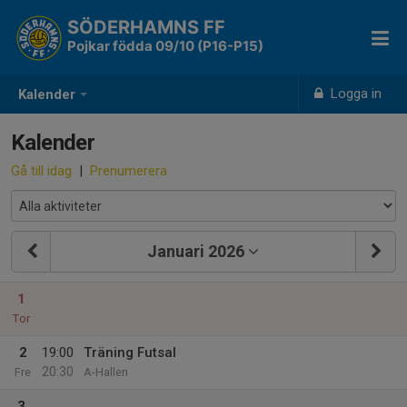
SÖDERHAMNS FF
Pojkar födda 09/10 (P16-P15)
Logga in
Kalender
Kalender
Gå till idag
|
Prenumerera
Januari 2026
1
Tor
2
19:00
Träning Futsal
20:30
Fre
A-Hallen
3