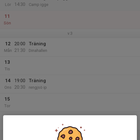
14:30
Lör
Camp igge
11
Sön
v.3
12
20:00
Träning
21:30
Mån
Dinahallen
13
Tis
14
19:00
Träning
20:30
Ons
rengjsö ip
15
Tor
16
Fre
17
13:30
Match mot Strömsbro IF