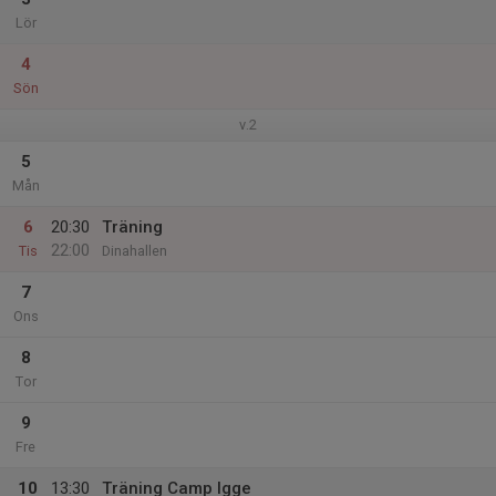
Lör
4
Sön
v.2
5
Mån
6
20:30
Träning
22:00
Tis
Dinahallen
7
Ons
8
Tor
9
Fre
10
13:30
Träning Camp Igge