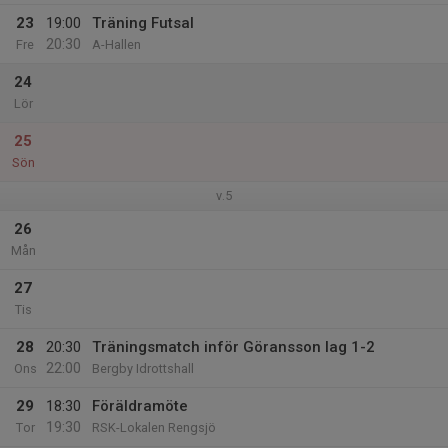
23
19:00
Träning Futsal
20:30
Fre
A-Hallen
24
Lör
25
Sön
v.5
26
Mån
27
Tis
28
20:30
Träningsmatch inför Göransson lag 1-2
22:00
Ons
Bergby Idrottshall
29
18:30
Föräldramöte
19:30
Tor
RSK-Lokalen Rengsjö