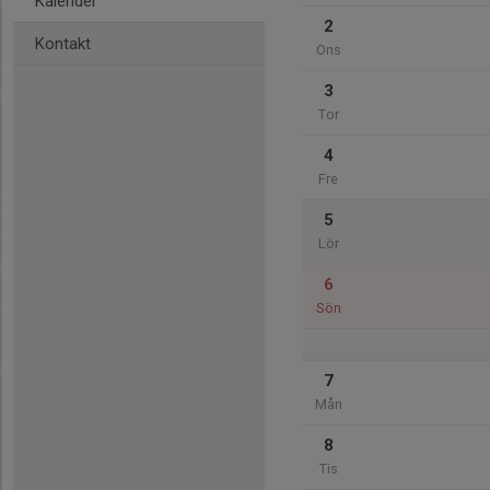
Kalender
2
Kontakt
Ons
3
Tor
4
Fre
5
Lör
6
Sön
7
Mån
8
Tis