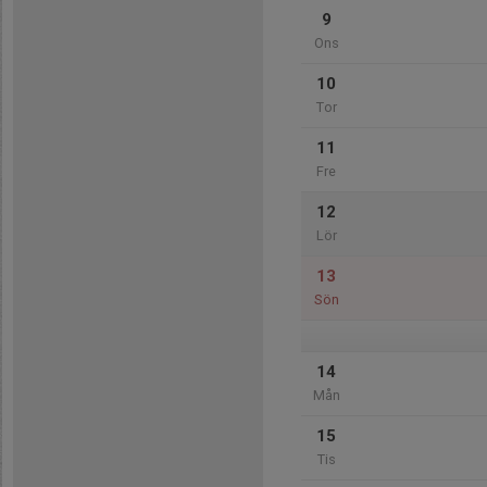
9
Ons
10
Tor
11
Fre
12
Lör
13
Sön
14
Mån
15
Tis