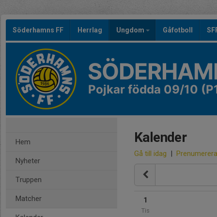
Söderhamns FF
Herrlag
Ungdom
Gåfotboll
SF
SÖDERHAMN
Pojkar födda 09/10 (P
Kalender
Hem
Gå till idag
|
Prenumerer
Nyheter
Truppen
Matcher
1
Tis