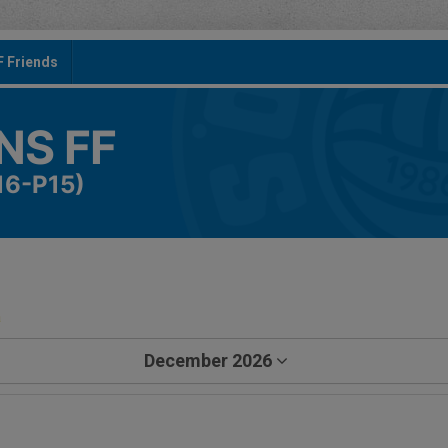
F Friends
S FF
16-P15)
a
December 2026