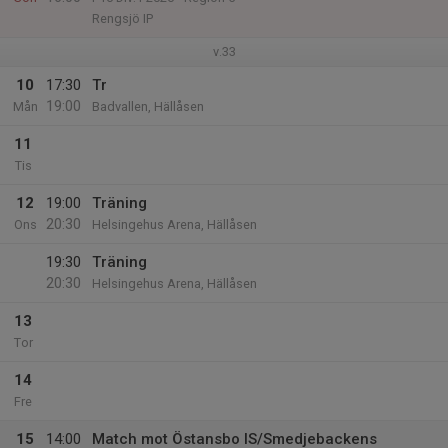
Rengsjö IP
v.33
10
17:30
Tr
19:00
Mån
Badvallen, Hällåsen
11
Tis
12
19:00
Träning
20:30
Ons
Helsingehus Arena, Hällåsen
19:30
Träning
20:30
Helsingehus Arena, Hällåsen
13
Tor
14
Fre
15
14:00
Match mot Östansbo IS/Smedjebackens