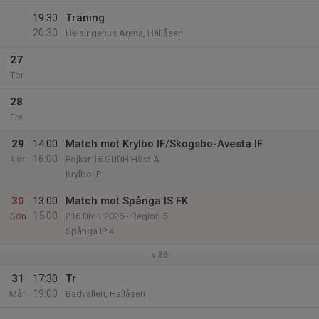
19:30
Träning
20:30
Helsingehus Arena, Hällåsen
27
Tor
28
Fre
29
14:00
Match mot Krylbo IF/Skogsbo-Avesta IF
16:00
Lör
Pojkar 16 GUDH Höst A
Krylbo IP
30
13:00
Match mot Spånga IS FK
15:00
Sön
P16 Div.1 2026 - Region 5
Spånga IP 4
v.36
31
17:30
Tr
19:00
Mån
Badvallen, Hällåsen