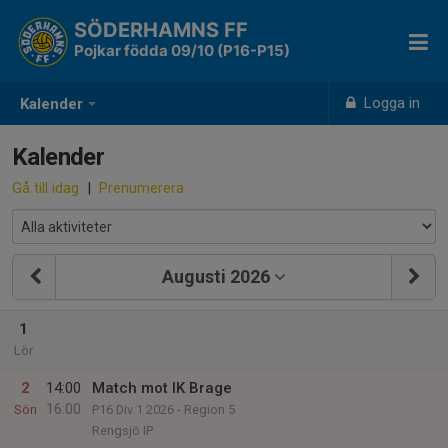
SÖDERHAMNS FF
Pojkar födda 09/10 (P16-P15)
Logga in
Kalender
Kalender
Gå till idag
|
Prenumerera
Augusti 2026
1
Lör
2
14:00
Match mot IK Brage
16:00
Sön
P16 Div.1 2026 - Region 5
Rengsjö IP