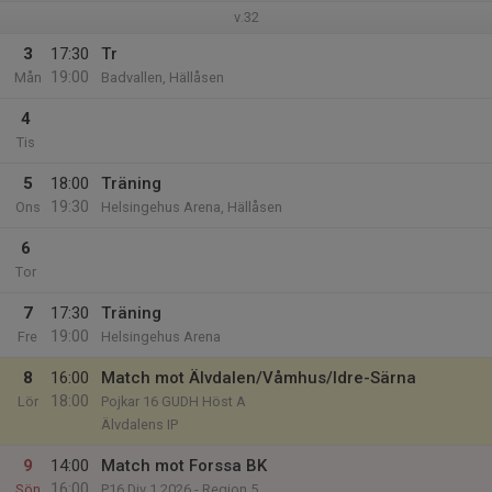
v.32
3
17:30
Tr
19:00
Mån
Badvallen, Hällåsen
4
Tis
5
18:00
Träning
19:30
Ons
Helsingehus Arena, Hällåsen
6
Tor
7
17:30
Träning
19:00
Fre
Helsingehus Arena
8
16:00
Match mot Älvdalen/Våmhus/Idre-Särna
18:00
Lör
Pojkar 16 GUDH Höst A
Älvdalens IP
9
14:00
Match mot Forssa BK
16:00
Sön
P16 Div.1 2026 - Region 5