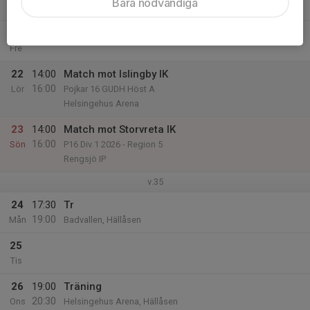
Bara nödvändiga
Tor
21
Fre
22
14:00
Match mot Islingby IK
16:00
Lör
Pojkar 16 GUDH Höst A
Helsingehus Arena
23
14:00
Match mot Storvreta IK
16:00
Sön
P16 Div.1 2026 - Region 5
Rengsjö IP
v.35
24
17:30
Tr
19:00
Mån
Badvallen, Hällåsen
25
Tis
26
19:00
Träning
20:30
Ons
Helsingehus Arena, Hällåsen