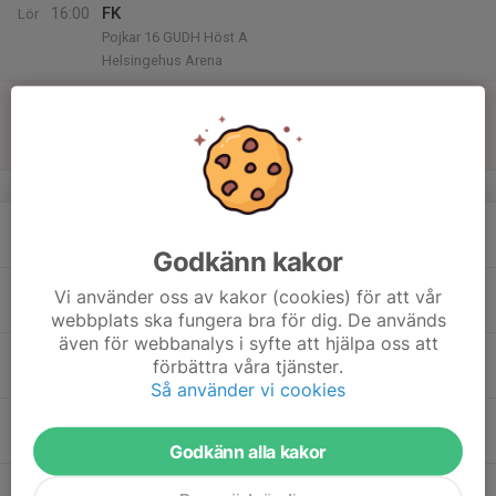
16:00
FK
Lör
Pojkar 16 GUDH Höst A
Helsingehus Arena
16
12:30
Match mot FC Gute
14:30
Sön
P16 Div.1 2026 - Region 5
Säve konstgräs
v.34
17
17:30
Tr
19:00
Mån
Badvallen, Hällåsen
Godkänn kakor
18
Vi använder oss av kakor (cookies) för att vår
Tis
webbplats ska fungera bra för dig. De används
även för webbanalys i syfte att hjälpa oss att
19
19:00
Träning
förbättra våra tjänster.
20:30
Ons
Helsingehus Arena, Hällåsen
Så använder vi cookies
19:30
Träning
20:30
Helsingehus Arena, Hällåsen
Godkänn alla kakor
20