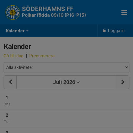
SÖDERHAMNS FF
Pojkar födda 09/10 (P16-P15)
Logga in
Kalender
Kalender
Gå till idag
|
Prenumerera
Juli 2026
1
Ons
2
Tor
3