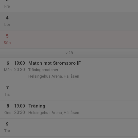
Fre
4
Lör
5
Sön
v.28
6
19:00
Match mot Strömsbro IF
20:30
Mån
Träningsmatcher
Helsingehus Arena, Hällåsen
7
Tis
8
19:00
Träning
20:30
Ons
Helsingehus Arena, Hällåsen
9
Tor