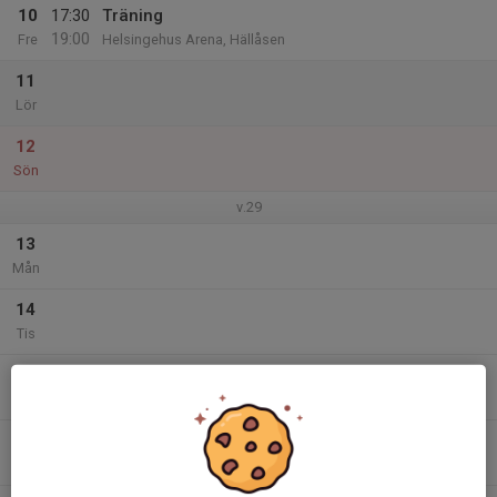
10
17:30
Träning
19:00
Fre
Helsingehus Arena, Hällåsen
11
Lör
12
Sön
v.29
13
Mån
14
Tis
15
19:30
Träning
20:30
Ons
Helsingehus Arena, Hällåsen
16
Tor