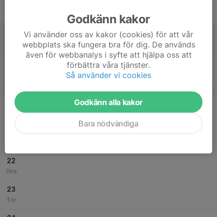
17
Fre
Godkänn kakor
18
Vi använder oss av kakor (cookies) för att vår
Lör
webbplats ska fungera bra för dig. De används
även för webbanalys i syfte att hjälpa oss att
19
förbättra våra tjänster.
Sön
Så använder vi cookies
v.30
Godkänn alla kakor
20
Mån
Bara nödvändiga
21
Tis
22
Ons
23
Tor