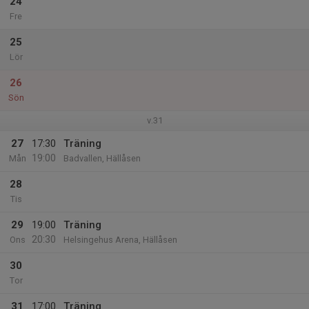
24
Fre
25
Lör
26
Sön
v.31
27
17:30
Träning
19:00
Mån
Badvallen, Hällåsen
28
Tis
29
19:00
Träning
20:30
Ons
Helsingehus Arena, Hällåsen
30
Tor
31
17:00
Träning