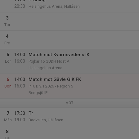
20:30
Helsingehus Arena, Hällåsen
3
Tor
4
Fre
5
14:00
Match mot Kvarnsvedens IK
16:00
Lör
Pojkar 16 GUDH Höst A
Helsingehus Arena
6
14:00
Match mot Gävle GIK FK
16:00
Sön
P16 Div.1 2026 - Region 5
Rengsjö IP
v.37
7
17:30
Tr
19:00
Mån
Badvallen, Hällåsen
8
Tis