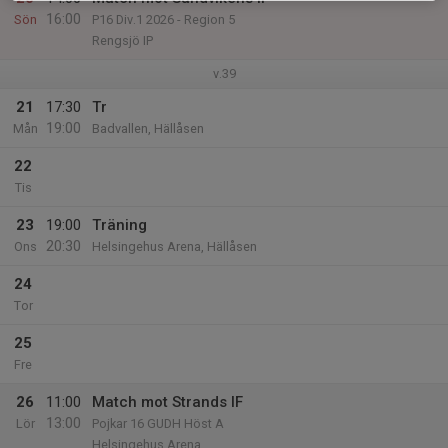
16:00
Sön
P16 Div.1 2026 - Region 5
Rengsjö IP
v.39
21
17:30
Tr
19:00
Mån
Badvallen, Hällåsen
22
Tis
23
19:00
Träning
20:30
Ons
Helsingehus Arena, Hällåsen
24
Tor
25
Fre
26
11:00
Match mot Strands IF
13:00
Lör
Pojkar 16 GUDH Höst A
Helsingehus Arena