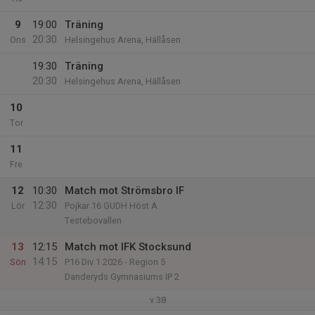
9
19:00
Träning
20:30
Ons
Helsingehus Arena, Hällåsen
19:30
Träning
20:30
Helsingehus Arena, Hällåsen
10
Tor
11
Fre
12
10:30
Match mot Strömsbro IF
12:30
Lör
Pojkar 16 GUDH Höst A
Testebovallen
13
12:15
Match mot IFK Stocksund
14:15
Sön
P16 Div.1 2026 - Region 5
Danderyds Gymnasiums IP 2
v.38