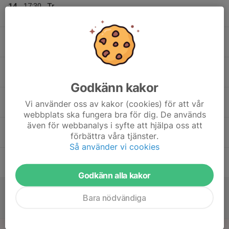
14
17:30
Tr
19:00
Mån
Badvallen, Hällåsen
15
Tis
16
19:00
Träning
20:30
Ons
Helsingehus Arena, Hällåsen
Godkänn kakor
19:30
Träning
Vi använder oss av kakor (cookies) för att vår
20:30
Helsingehus Arena, Hällåsen
webbplats ska fungera bra för dig. De används
även för webbanalys i syfte att hjälpa oss att
17
förbättra våra tjänster.
Tor
Så använder vi cookies
18
Fre
Godkänn alla kakor
19
14:00
Match mot Edsbyns IF FF
Bara nödvändiga
16:00
Lör
Pojkar 16 GUDH Höst A
Öns IP
20
14:00
Match mot Sandvikens IF