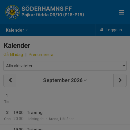
SÖDERHAMNS FF
Pojkar födda 09/10 (P16-P15)
Logga in
Kalender
Kalender
Gå till idag
|
Prenumerera
September 2026
1
Tis
2
19:00
Träning
20:30
Ons
Helsingehus Arena, Hällåsen
19:30
Träning