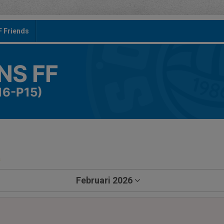
F Friends
S FF
16-P15)
a
Februari 2026