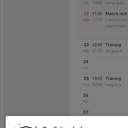
14:30
Lör
Camp igge
22
11:00
Match mot 
12:30
Sön
Träningsmatc
kopparvallen
23
20:00
Träning
21:30
Mån
Rengsjö IP
24
Tis
25
19:00
Träning
20:30
Ons
rengjsö ip
26
Tor
27
Fre