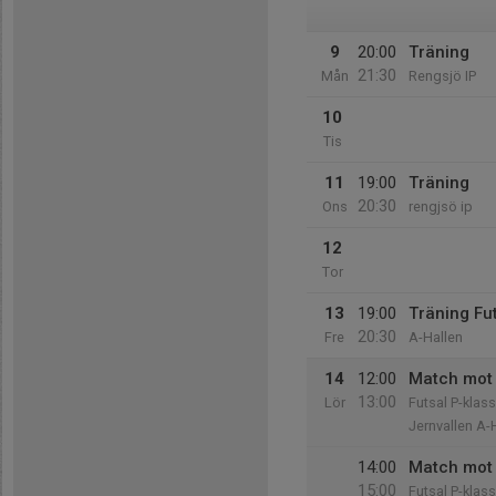
9
20:00
Träning
21:30
Mån
Rengsjö IP
10
Tis
11
19:00
Träning
20:30
Ons
rengjsö ip
12
Tor
13
19:00
Träning Fu
20:30
Fre
A-Hallen
14
12:00
Match mot 
13:00
Lör
Futsal P-klass
Jernvallen A-H
14:00
Match mot
15:00
Futsal P-klass