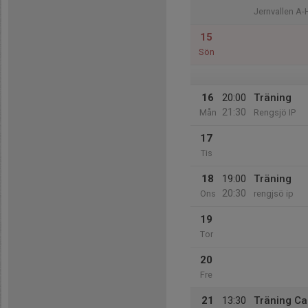
Jernvallen A-H
15
Sön
16
20:00
Träning
21:30
Mån
Rengsjö IP
17
Tis
18
19:00
Träning
20:30
Ons
rengjsö ip
19
Tor
20
Fre
21
13:30
Träning C