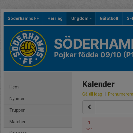
Söderhamns FF
Herrlag
Ungdom
Gåfotboll
SF
SÖDERHAMN
Pojkar födda 09/10 (P
Kalender
Hem
Gå till idag
|
Prenumerer
Nyheter
Truppen
Matcher
1
Sön