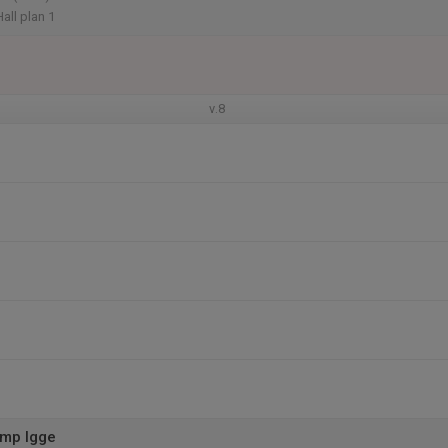
all plan 1
v.8
amp Igge