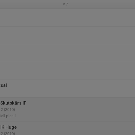
v.7
tsal
Skutskärs IF
 2 (2010)
all plan 1
 IK Huge
 2 (2010)