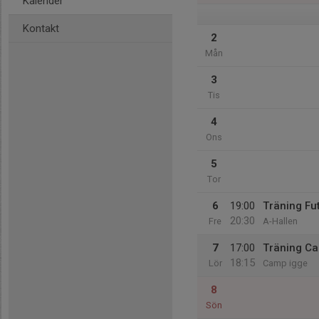
Kalender
Kontakt
2
Mån
3
Tis
4
Ons
5
Tor
6
19:00
Träning Fu
20:30
Fre
A-Hallen
7
17:00
Träning C
18:15
Lör
Camp igge
8
Sön