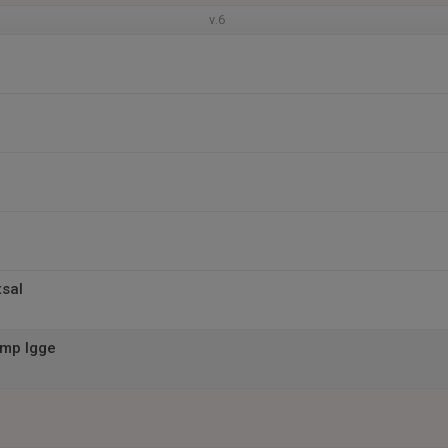
v.6
tsal
amp Igge