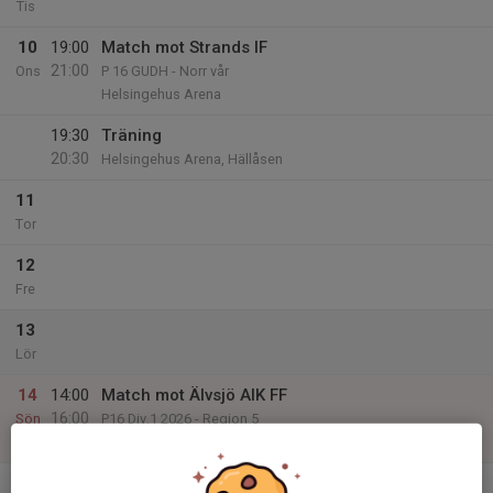
Tis
10
19:00
Match mot Strands IF
21:00
Ons
P 16 GUDH - Norr vår
Helsingehus Arena
19:30
Träning
20:30
Helsingehus Arena, Hällåsen
11
Tor
12
Fre
13
Lör
14
14:00
Match mot Älvsjö AIK FF
16:00
Sön
P16 Div.1 2026 - Region 5
Rengsjö IP
v.25