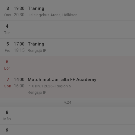
3
19:30
Träning
20:30
Ons
Helsingehus Arena, Hällåsen
4
Tor
5
17:00
Träning
18:15
Fre
Rengsjö IP
6
Lör
7
14:00
Match mot Järfälla FF Academy
16:00
Sön
P16 Div.1 2026 - Region 5
Rengsjö IP
v.24
8
Mån
9