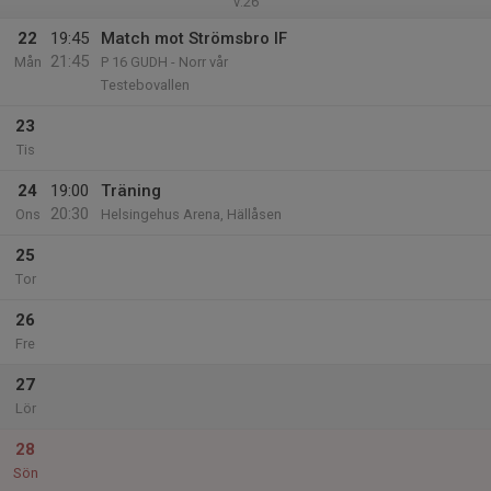
v.26
22
19:45
Match mot Strömsbro IF
21:45
Mån
P 16 GUDH - Norr vår
Testebovallen
23
Tis
24
19:00
Träning
20:30
Ons
Helsingehus Arena, Hällåsen
25
Tor
26
Fre
27
Lör
28
Sön