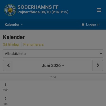
SÖDERHAMNS FF
Pojkar födda 09/10 (P16-P15)
Logga in
Kalender
Kalender
Gå till idag
|
Prenumerera
Juni 2026
v.23
1
Mån
2
Tis