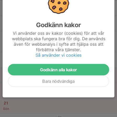
15
17:30
Träning A-plan
19:00
Mån
Hällåsen
16
Godkänn kakor
Tis
Vi använder oss av kakor (cookies) för att vår
17
19:00
Match mot Sollentuna FK
webbplats ska fungera bra för dig. De används
21:00
Ons
P16 Div.1 2026 - Region 5
även för webbanalys i syfte att hjälpa oss att
Edsbergs Sportfält 3
förbättra våra tjänster.
Så använder vi cookies
18
Tor
Godkänn alla kakor
19
11:00
Träning
12:30
Fre
Helsingehus Arena, Hällåsen
Bara nödvändiga
20
Lör
21
Sön