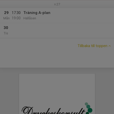
v.27
29
17:30
Träning A-plan
19:00
Mån
Hällåsen
30
Tis
Tillbaka till toppen