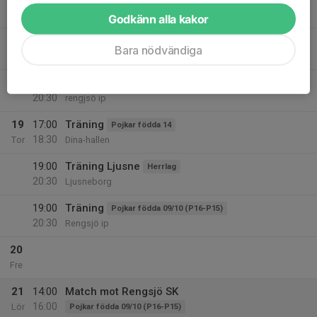
21:15
Ljusneborg
Godkänn alla kakor
18
17:30
Träning
Flickor födda 12/13
Bara nödvändiga
19:00
Ons
Dina Hallen
19:00
Träning
Pojkar födda 09/10 (P16-P15)
20:30
rengjsö ip
19
17:00
Träning
Pojkar födda 14
18:30
Tor
Dina-hallen
19:00
Träning Ljusne
Herrlag
20:30
Ljusneborg
19:00
Träning
Pojkar födda 09/10 (P16-P15)
20:30
Rengsjö ip
20
Fre
21
14:00
Match mot Rengsjö SK
16:00
Lör
Pojkar födda 09/10 (P16-P15)