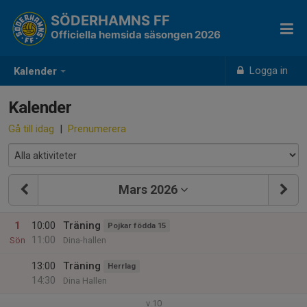
SÖDERHAMNS FF
Officiella hemsida säsongen 2026
Logga in
Kalender
Kalender
Gå till idag
|
Prenumerera
Mars 2026
1
10:00
Träning
Pojkar födda 15
11:00
Sön
Dina-hallen
13:00
Träning
Herrlag
14:30
Dina Hallen
v.10