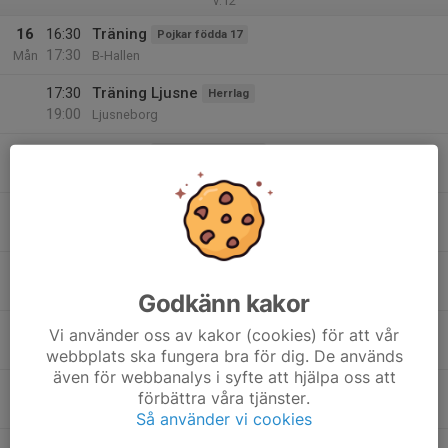
v.12
16
16:30
Träning
Pojkar födda 17
17:30
Mån
B-Hallen
17:30
Träning Ljusne
Herrlag
19:00
Ljusneborg
18:00
Träning
Flickor födda 16/17
19:00
Norrtullsskolans Gymnastiksal
20:00
Träning
Pojkar födda 09/10 (P16-P15)
21:30
Rengsjö IP
17
16:00
Träning
Pojkar födda 14
17:30
Tis
Dina-hallen
Godkänn kakor
18:00
Träning
SFF Friends
Vi använder oss av kakor (cookies) för att vår
19:00
Dina Hallen
webbplats ska fungera bra för dig. De används
även för webbanalys i syfte att hjälpa oss att
18:30
Träning
Flickor födda 15
förbättra våra tjänster.
20:00
Stentägtskolan
Så använder vi cookies
19:30
Träningsmatch Ljusne
Herrlag